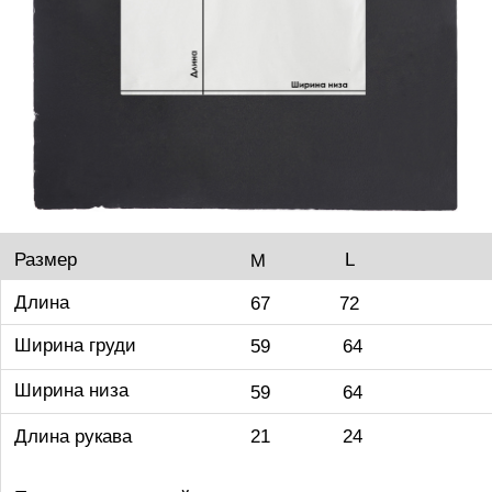
Машинная или ручная (в деликатном режиме) стирка
при температуре воды не более 30 градусов
Цельсия. Утюжить только с изнаночной стороны.
Не замачивать. Не отбеливать. Вместе с порошком
используйте кондиционер.Стирать отдельно
от других вещей предварительно вывернув
наизнанку. После стирки дайте принту высохнуть,
не испытывайте его на прочность.