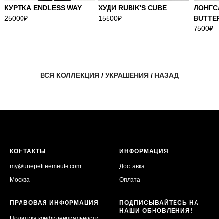
КУРТКА ENDLESS WAY
ХУДИ RUBIK'S CUBE
ЛОНГС
25000₽
15500₽
BUTTE
7500₽
ВСЯ КОЛЛЕКЦИЯ / УКРАШЕНИЯ / НАЗАД
КОНТАКТЫ
ИНФОРМАЦИЯ
my@unepetiteemeute.com
Доставка
Москва
Оплата
ПРАВОВАЯ ИНФОРМАЦИЯ
ПОДПИСЫВАЙТЕСЬ НА
НАШИ ОБНОВЛЕНИЯ!
Политика конфиденциальности