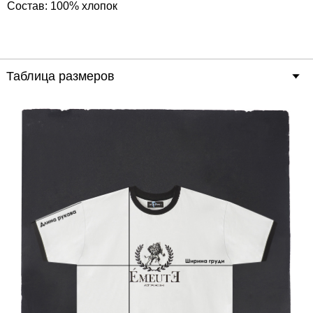
Состав: 100% хлопок
Таблица размеров
Размер
L
M
Длина
67
72
Ширина груди
59
64
Ширина низа
59
64
Длина рукава
21
24
Параметры моделей
Андраник, рост 188, ширина груди 90, надет размер L
Мила, рост 170, ширина груди 90, надет размер M